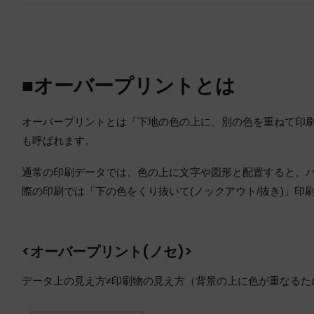
■オーバープリントとは
オーバープリントとは「下地の色の上に、別の色を重ねて印
も呼ばれます。
通常の印刷データでは、色の上に文字や図形と配置すると、
際の印刷では「下の色をくり抜いて(ノックアウト/抜き)」印
<オーバープリント(ノセ)>
データ上の見え方≠印刷物の見え方（背景の上に色が重なるた