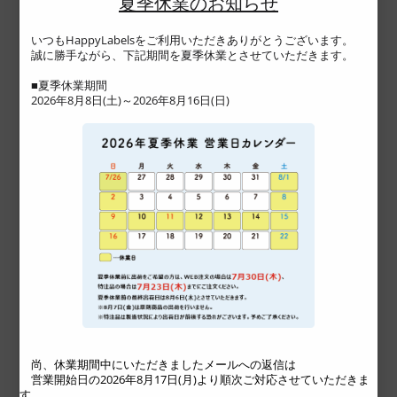
夏季休業のお知らせ
です。 また、シルバーインキ＋カラーの掛け合わせに
より、メタリックカラーの表現も可能なため、デザイ
いつもHappyLabelsをご利用いただきありがとうございます。
誠に勝手ながら、下記期間を夏季休業とさせていただきます。
ン表現の幅が広がります。 通常品はもちろん、限定品
や記念品、コラボ品など、プレミアムなクラフトビー
■夏季休業期間
2026年8月8日(土)～2026年8月16日(日)
ルのラベルにもオススメです。
サンプル請求はこちら
尚、休業期間中にいただきましたメールへの返信は
営業開始日の2026年8月17日(月)より順次ご対応させていただきま
す。