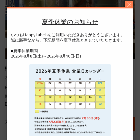
夏季休業のお知らせ
いつもHappyLabelsをご利用いただきありがとうございます。
誠に勝手ながら、下記期間を夏季休業とさせていただきます。
■夏季休業期間
2026年8月8日(土)～2026年8月16日(日)
【制作事例】クラフトビールラベル（株式会社ペブルス
様）
2026年3月30日
HappyLabelsをご利用いただいたお客様の制作事例をご紹介
致します。 今回は、株式会社ペブルス様（TSUKUBA
BREWERY様）のクラフトビールラベルの事例です。
カテゴリ―:
全て
,
事例紹介
もっと読む