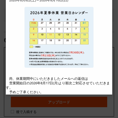
発送日・納期について
通常
無料
出荷予定日:
木曜日, 8月20日
6. データ入稿・オンラインエディター
入稿データアップロード
データ制作時は
テンプレート
をご利用く
ださい。
入稿可能なファイル形式は、
zip
、
ai
、
pdf
です。
尚、休業期間中にいただきましたメールへの返信は
※ファイルが2つ以上の場合は、まとめてzip形式でご入稿くださ
営業開始日の2026年8月17日(月)より順次ご対応させていただきま
す。
い。
予めご了承ください。
※詳細は
ご入稿時の注意
をご確認ください。
アップロード
後で入稿する