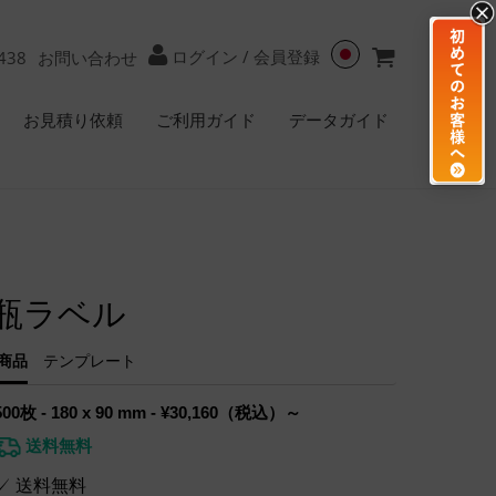
ログイン
/
会員登録
438
お問い合わせ
お見積り依頼
ご利用ガイド
データガイド
瓶ラベル
商品
テンプレート
500枚 - 180 x 90 mm - ¥30,160（税込）～
送料無料
✓ 送料無料