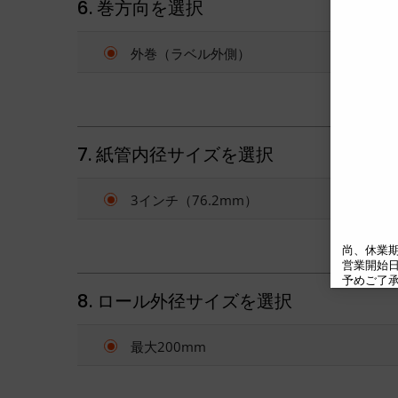
6. 巻方向を選択
外巻（ラベル外側）
7. 紙管内径サイズを選択
3インチ（76.2mm）
尚、休業期
営業開始日の
予めご了承
8. ロール外径サイズを選択
最大200mm