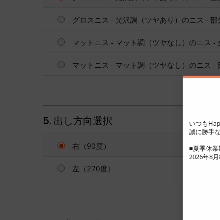
グロスニス - 光沢調（ツヤあり）のニス - 
マットニス - マット調（ツヤなし）のニス -
マットニス - マット調（ツヤなし）のニス -
5. 出し方向選択
いつもHap
誠に勝手な
右（90度）
■夏季休業
2026年8月8
左（270度）