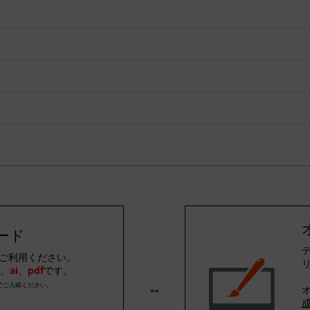
ード
テ
ご利用ください。
リ
、
ai
、
pdf
です。
↔
でご入稿ください。