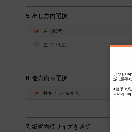
5. 出し方向選択
右（90度）
左（270度）
いつもHap
6. 巻方向を選択
誠に勝手な
■夏季休業
外巻（ラベル外側）
2026年8月8
7. 紙管内径サイズを選択