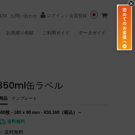
ログイン
/
会員登録
438
お問い合わせ
お見積り依頼
ご利用ガイド
データガイド
350ml缶ラベル
商品
テンプレート
500枚 - 180 x 90 mm - ¥30,160（税込）～
送料無料
✓ 送料無料