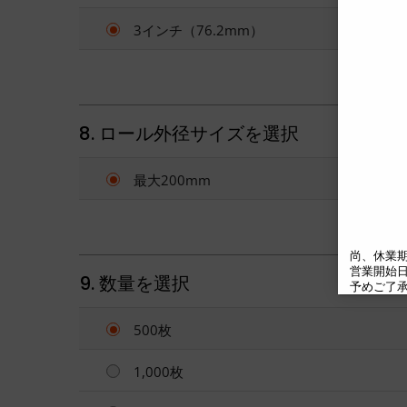
3インチ（76.2mm）
8. ロール外径サイズを選択
最大200mm
尚、休業期
営業開始日の
9. 数量を選択
予めご了承
500枚
1,000枚